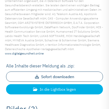
Unternehmen organisiert, die in Österreich Software für den
Gesundheitsbereich erstellen. Sie leisten damit einen wichtigen Beitrag
zum effizienten Umgang mit medizinischen und administrativen Daten im
Gesundheitswesen.Mitglieder sind: A1 Telekom Austria AG, Apotronik
Datenservice Gesellschaft mbH, CAS - Computer Anwendungssysteme
GesmbH, CGM ARZTSYSTEME ÖSTERREICH GMBH, D.A.T.A. Corporation
Softwareentwicklungs GmbH, DataPharm Network, DocFinder GmbH, HCS -
Health Communication Service GmbH, Humanomed IT Solutions GmbH,
Latido Health Tech GmbH, LUKAS SOFTWARE, MCW Handelsgesellschaft
mbH, MYNEVA Austria GmbH, Schachner & Schlemmer GmbH, Siemens
Healthcare Diagnostics GmbH, x-tention Informationstechnologie GmbH,
Österreichische Apotheker-Verlagsgesellschaft mbH.
www.digitalgesundheit.online
Alle Inhalte dieser Meldung als .zip:
Sofort downloaden
In die Lightbox legen